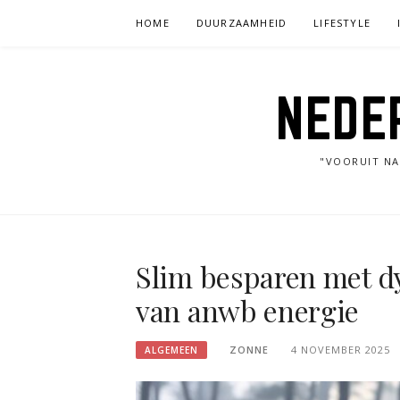
Skip
HOME
DUURZAAMHEID
LIFESTYLE
to
content
NEDE
"VOORUIT NA
Slim besparen met d
van anwb energie
ZONNE
4 NOVEMBER 2025
ALGEMEEN