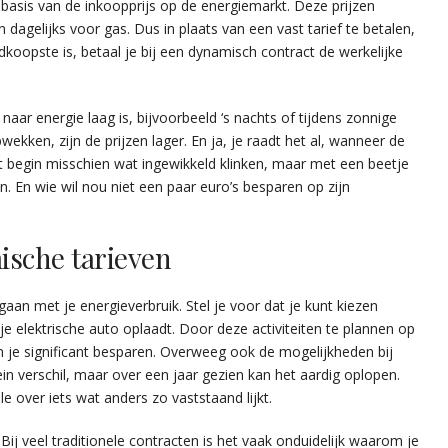
op basis van de inkoopprijs op de energiemarkt. Deze prijzen
 dagelijks voor gas. Dus in plaats van een vast tarief te betalen,
edkoopste is, betaal je bij een dynamisch contract de werkelijke
naar energie laag is, bijvoorbeeld ‘s nachts of tijdens zonnige
ken, zijn de prijzen lager. En ja, je raadt het al, wanneer de
het begin misschien wat ingewikkeld klinken, maar met een beetje
ren. En wie wil nou niet een paar euro’s besparen op zijn
ische tarieven
an met je energieverbruik. Stel je voor dat je kunt kiezen
e elektrische auto oplaadt. Door deze activiteiten te plannen op
n je significant besparen. Overweeg ook de mogelijkheden bij
klein verschil, maar over een jaar gezien kan het aardig oplopen.
e over iets wat anders zo vaststaand lijkt.
Bij veel traditionele contracten is het vaak onduidelijk waarom je