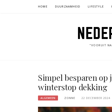
Skip
HOME
DUURZAAMHEID
LIFESTYLE
to
content
NEDE
"VOORUIT NA
Simpel besparen op 
winterstop dekking
ZONNE
22 DECEMBER 2024
ALGEMEEN