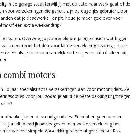
ig in de garage staat terwijl jij met de auto naar werk gaat of de
en voor verzekeringen die gericht zijn op dagelijks gebruik? Door
aanden dat je daadwerkelijk rijdt, houd je meer geld over voor
elm? Of een extra weekendtrip?
 besparen. Overweeg bijvoorbeeld om je eigen risico wat hoger
zelf wat meer moet betalen voordat de verzekering inspringt, maar
emie. En als je toch voornamelijk korte ritjes maakt of alleen bij
ner.
n combi motors
 30 jaar specialistische verzekeringen aan voor motorrijders. Ze
ringsopties voor jou, zodat je altijd de beste dekking krijgt tegen
e oren?
onafhankelijke en deskundige advies. Ze hebben geen banden
ze jou altijd eerlijk advies geven over welke verzekering het
 bent naar een simpele WA-dekking of een uitgebreide All Risk