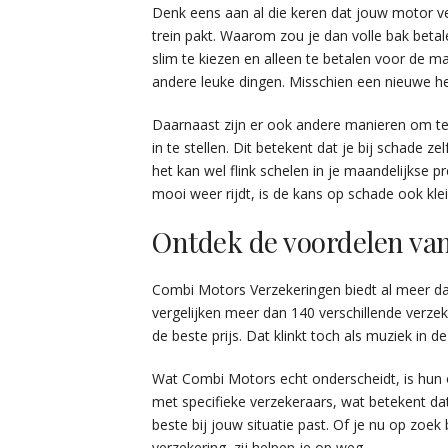
Denk eens aan al die keren dat jouw motor veil
trein pakt. Waarom zou je dan volle bak betal
slim te kiezen en alleen te betalen voor de m
andere leuke dingen. Misschien een nieuwe h
Daarnaast zijn er ook andere manieren om te
in te stellen. Dit betekent dat je bij schade 
het kan wel flink schelen in je maandelijkse pr
mooi weer rijdt, is de kans op schade ook klei
Ontdek de voordelen va
Combi Motors Verzekeringen biedt al meer dan
vergelijken meer dan 140 verschillende verzeke
de beste prijs. Dat klinkt toch als muziek in d
Wat Combi Motors echt onderscheidt, is hun 
met specifieke verzekeraars, wat betekent dat 
beste bij jouw situatie past. Of je nu op zoek
verzekering, zij helpen je op weg.