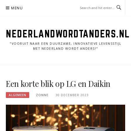
Skip
MENU
to
content
NEDERLANDWORDTANDERS.NL
"VOORUIT NAAR EEN DUURZAME, INNOVATIEVE LEVENSSTIJL
MET NEDERLAND WORDT ANDERS!"
Een korte blik op LG en Daikin
ALGEMEEN
ZONNE
30 DECEMBER 2023