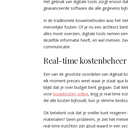
Het gebruik van digitale tools zorgt ervoor d
geavanceerde software die alle gegevens bijho
In de traditionele bouwmethoden was het ni
menselijke fouten. Of je nu een architect b
alles moet overzien, digitale tools nemen een
dezelfde informatie heeft, en wel meteen. G
communicatie.
Real-time kostenbeheer 
Een van de grootste voordelen van digitaal bo
elk moment precies weet waar je staat qua bu
blijkt dat je over budget bent gegaan. Dat kl
voor
bouwkosten online
, krijg je real-time i
die alle kosten bijhoudt, kun je slimme beslis
Dit betekent ook dat je sneller kunt reageren 
materialen? Geen probleem, je ziet het metee
real-time inzichten zijn goud waard in een sect