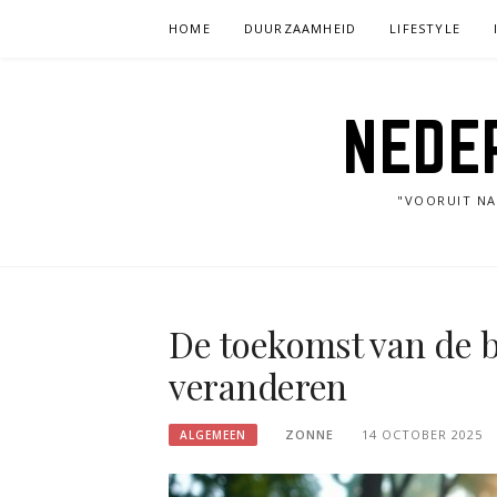
Skip
HOME
DUURZAAMHEID
LIFESTYLE
to
content
NEDE
"VOORUIT NA
De toekomst van de bo
veranderen
ZONNE
14 OCTOBER 2025
ALGEMEEN