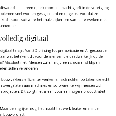
tware die iedereen op elk moment inzicht geeft in de voortgang
problemen snel worden gesignaleerd en opgelost voordat ze
aakt dit soort software het makkelijker om samen te werken met
raannemers.
olledig digitaal
igitaal te zijn. Van 3D-printing tot prefabricatie en AI-gestuurde
 Maar wat betekent dit voor de mensen die daadwerkelijk op de
 Absoluut niet! Mensen zullen altijd een cruciale rol blijven
eden zullen veranderen.
 bouwvakkers efficiënter werken en zich richten op taken die echt
n overgelaten aan machines en software, terwijl mensen zich
rojecten. Dit zorgt niet alleen voor een hogere productiviteit,
. Maar belangrijker nog: het maakt het werk leuker en minder
een bouwproject.