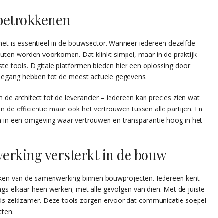
 betrokkenen
het is essentieel in de bouwsector. Wanneer iedereen dezelfde
uten worden voorkomen. Dat klinkt simpel, maar in de praktijk
juiste tools. Digitale platformen bieden hier een oplossing door
 toegang hebben tot de meest actuele gegevens.
de architect tot de leverancier – iedereen kan precies zien wat
n de efficiëntie maar ook het vertrouwen tussen alle partijen. En
rken in een omgeving waar vertrouwen en transparantie hoog in het
erking versterkt in de bouw
terken van de samenwerking binnen bouwprojecten. Iedereen kent
angs elkaar heen werken, met alle gevolgen van dien. Met de juiste
teeds zeldzamer. Deze tools zorgen ervoor dat communicatie soepel
tten.