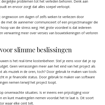
at dergelijke problemen tot het verleden behoren. Denk aan
udt en ervoor zorgt dat alles soepel verloopt.
et ongewoon om dagen of zelfs weken te verliezen door
ent die met de aannemer communiceert of een projectmanager die
 hoop van die stress weg. Het grote voordeel is dat iedereen
een verwarring meer over versies van bouwtekeningen of verloren
voor slimme beslissingen
uwen is het real-time kostenbeheer. Stel je eens voor dat je op
dget. Geen verrassingen meer aan het eind van het project als
inkt als muziek in de oren, toch? Door gebruik te maken van tools
nzicht in je financiële status. Door gebruik te maken van software
singen nemen terwijl het project loopt.
op onverwachte situaties. Is er ineens een prijsstijging voor
n en kunt maatregelen nemen voordat het te laat is. Dit soort
or waar elke cent telt.