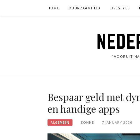
Skip
HOME
DUURZAAMHEID
LIFESTYLE
to
content
NEDE
"VOORUIT NA
Bespaar geld met dy
en handige apps
ZONNE
7 JANUARY 2026
ALGEMEEN