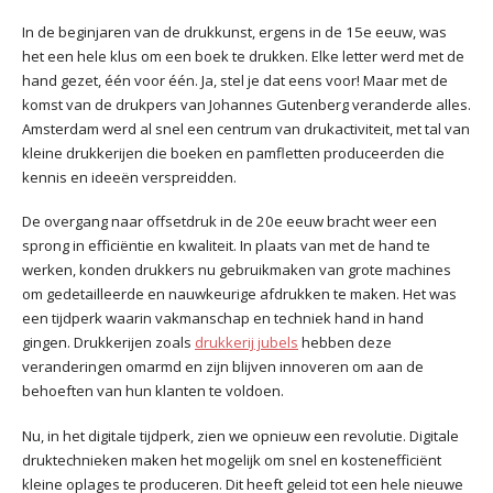
In de beginjaren van de drukkunst, ergens in de 15e eeuw, was
het een hele klus om een boek te drukken. Elke letter werd met de
hand gezet, één voor één. Ja, stel je dat eens voor! Maar met de
komst van de drukpers van Johannes Gutenberg veranderde alles.
Amsterdam werd al snel een centrum van drukactiviteit, met tal van
kleine drukkerijen die boeken en pamfletten produceerden die
kennis en ideeën verspreidden.
De overgang naar offsetdruk in de 20e eeuw bracht weer een
sprong in efficiëntie en kwaliteit. In plaats van met de hand te
werken, konden drukkers nu gebruikmaken van grote machines
om gedetailleerde en nauwkeurige afdrukken te maken. Het was
een tijdperk waarin vakmanschap en techniek hand in hand
gingen. Drukkerijen zoals
drukkerij jubels
hebben deze
veranderingen omarmd en zijn blijven innoveren om aan de
behoeften van hun klanten te voldoen.
Nu, in het digitale tijdperk, zien we opnieuw een revolutie. Digitale
druktechnieken maken het mogelijk om snel en kostenefficiënt
kleine oplages te produceren. Dit heeft geleid tot een hele nieuwe