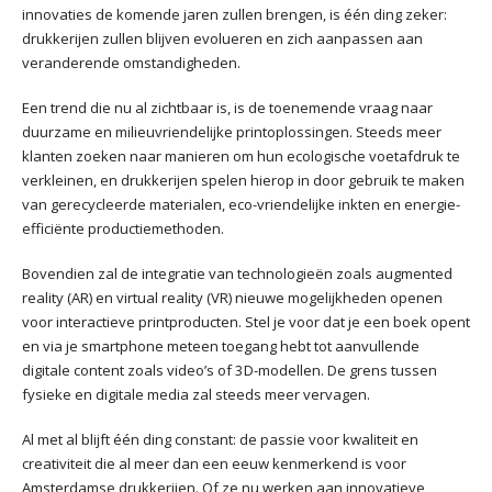
innovaties de komende jaren zullen brengen, is één ding zeker:
drukkerijen zullen blijven evolueren en zich aanpassen aan
veranderende omstandigheden.
Een trend die nu al zichtbaar is, is de toenemende vraag naar
duurzame en milieuvriendelijke printoplossingen. Steeds meer
klanten zoeken naar manieren om hun ecologische voetafdruk te
verkleinen, en drukkerijen spelen hierop in door gebruik te maken
van gerecycleerde materialen, eco-vriendelijke inkten en energie-
efficiënte productiemethoden.
Bovendien zal de integratie van technologieën zoals augmented
reality (AR) en virtual reality (VR) nieuwe mogelijkheden openen
voor interactieve printproducten. Stel je voor dat je een boek opent
en via je smartphone meteen toegang hebt tot aanvullende
digitale content zoals video’s of 3D-modellen. De grens tussen
fysieke en digitale media zal steeds meer vervagen.
Al met al blijft één ding constant: de passie voor kwaliteit en
creativiteit die al meer dan een eeuw kenmerkend is voor
Amsterdamse drukkerijen. Of ze nu werken aan innovatieve